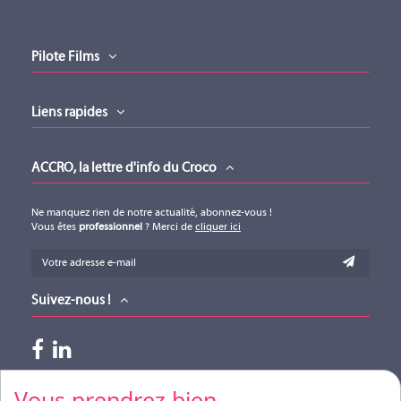
l'intérieur desquelles de nombreuses photos, vidéos et animations
Fiche produit v20220111
d'installations sont présentées, avec informations complémentaires sur
M1000
Fiche produit v20220111 (version 01032023)
les produits utilisés.
Téléchargement (881.06KB)
Pilote Films
JAMES LOUDSPEAKER
Liens rapides
M1000
ACCRO, la lettre d'info du Croco
Ne manquez rien de notre actualité, abonnez-vous !
Vous êtes
professionnel
? Merci de
cliquer ici
Suivez-nous !
Paiements acceptés
Vous prendrez bien