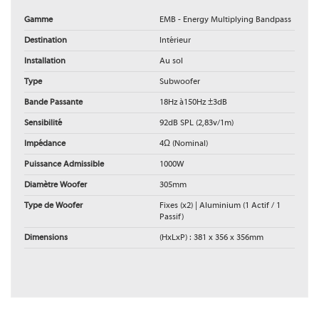
Gamme
EMB - Energy Multiplying Bandpass
Destination
Intérieur
Installation
Au sol
Type
Subwoofer
Bande Passante
18Hz à150Hz ±3dB
Sensibilité
92dB SPL (2,83v/1m)
Impédance
4Ω (Nominal)
Puissance Admissible
1000W
Diamètre Woofer
305mm
Type de Woofer
Fixes (x2) | Aluminium (1 Actif / 1
Passif)
Dimensions
(HxLxP) : 381 x 356 x 356mm
C a d
La
SONANCE DESGIN GALLERY
constituera un excellent support avant-
C a d (version 01032023)
vente vers lequel rediriger vos clients. L'interface a été pensée pour être
également consultée en ligne via un navigateur web ou depuis un iPad
Téléchargement (181.61KB)
(
App iOS disponible gratuitement
). La galerie s'articule autour de trois
entrées clairement identifiées (Résidentiel, Commercial et Yachting) à