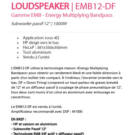
LOUDSPEAKER
| EMB12-DF
Gamme EMB - Energy Multiplying Bandpass
Subwoofer passif 12’’ | 1000W
Application sous 4Ω
HP dirigé vers le bas
HxLxP : 381x356x356mm
Tout aluminium
Vendu à l'unité
L’EMB12-DF utilise la technologie maison «Energy Multiplying
Bandpass» pour obtenir un rendement élevé et une faible distorsion à
partir d'un boîtier très compact. À l'intérieur, l’enceinte (orientée vers le
bas. DF = Down Firing) comprend un haut-parleur de graves breveté
de 12’’ et un diffuseur passif à couplage de phase pneumatique de 12'',
tous deux sont munis d’un cône en aluminium avec entourage en
caoutchouc.
Le EMB12-DF est vendu à l'unité.
Amplificateur recommandé avec DSP : M1000
EN BREF :
- HP et caisson en aluminium
- Subwoofer Passif 12''
- Technologie EMB (HP actif + diffuseur passif)