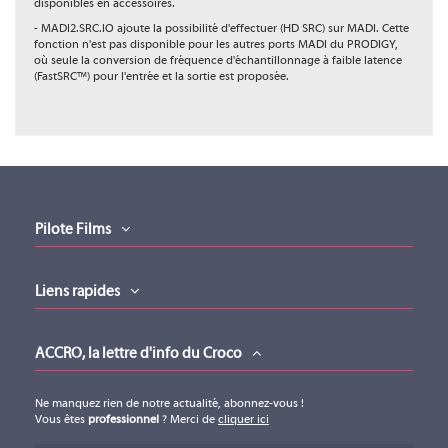
disponibles en accessoires.
- MADI2.SRC.IO ajoute la possibilité d'effectuer (HD SRC) sur MADI. Cette
fonction n'est pas disponible pour les autres ports MADI du PRODIGY,
où seule la conversion de fréquence d'échantillonnage à faible latence
(FastSRC™) pour l'entrée et la sortie est proposée.
Type
Carte Arrière
Nombre de Canaux
128
Type de Connecteur(s)
BNC
Format(s) Audio
Ligne Analogique
PRODIGY.MC
PRODIGY.MP
(ESSENTIAL)
(ESSENTIAL)
Compatible avec Slot
A
Pilote Films
DIRECTOUT
DIRECTOUT
Liens rapides
TECHNOLOGIES
TECHNOLOGIES
PRODIGY.MC
PRODIGY.MP
ACCRO, la lettre d'info du Croco
(ESSENTIAL)
(ESSENTIAL)
Ne manquez rien de notre actualité, abonnez-vous !
Vous êtes
professionnel
? Merci de
cliquer ici