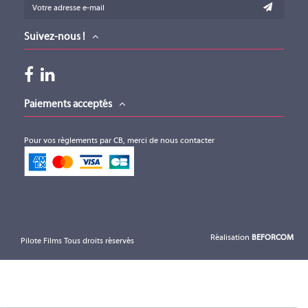
Suivez-nous !
PRODIGY.MP
PRODIGY.MX
(UNLIMITED)
(ESSENTIAL)
Paiements acceptés
DIRECTOUT
DIRECTOUT
TECHNOLOGIES
TECHNOLOGIES
Pour vos règlements par CB, merci de nous contacter
PRODIGY.MP
PRODIGY.MX
(UNLIMITED)
(ESSENTIAL)
Réalisation
BEFORCOM
Pilote Films Tous droits réservés
PRODIGY.MX
MAVEN.A
(UNLIMITED)
(ESSENTIAL)