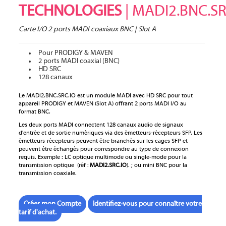
TECHNOLOGIES
| MADI2.BNC.SR
Carte I/O 2 ports MADI coaxiaux BNC | Slot A
Pour PRODIGY & MAVEN
2 ports MADI coaxial (BNC)
HD SRC
128 canaux
Le MADI2.BNC.SRC.IO est un module MADI avec HD SRC pour tout
appareil PRODIGY et MAVEN (Slot A) offrant 2 ports MADI I/O au
format BNC.
Les deux ports MADI connectent 128 canaux audio de signaux
d'entrée et de sortie numériques via des émetteurs-récepteurs SFP. Les
émetteurs-récepteurs peuvent être branchés sur les cages SFP et
peuvent être échangés pour correspondre au type de connexion
requis. Exemple : LC optique multimode ou single-mode pour la
transmission optique (réf :
MADI2.SRC.IO
). ; ou mini BNC pour la
transmission coaxiale.
Créer mon Compte
Identifiez-vous pour connaître votre
tarif d'achat.