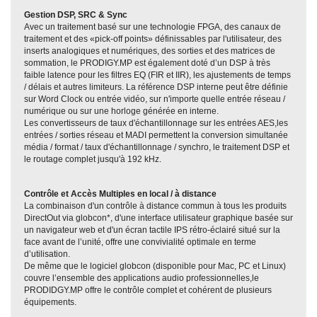
Gestion DSP, SRC & Sync
Avec un traitement basé sur une technologie FPGA, des canaux de
traitement et des «pick-off points» définissables par l'utilisateur, des
inserts analogiques et numériques, des sorties et des matrices de
sommation, le PRODIGY.MP est également doté d’un DSP à très
faible latence pour les filtres EQ (FIR et IIR), les ajustements de temps
/ délais et autres limiteurs. La référence DSP interne peut être définie
sur Word Clock ou entrée vidéo, sur n'importe quelle entrée réseau /
numérique ou sur une horloge générée en interne.
Les convertisseurs de taux d'échantillonnage sur les entrées AES,les
entrées / sorties réseau et MADI permettent la conversion simultanée
média / format / taux d'échantillonnage / synchro, le traitement DSP et
le routage complet jusqu'à 192 kHz.
Contrôle et Accès Multiples en local / à distance
La combinaison d'un contrôle à distance commun à tous les produits
DirectOut via globcon*, d'une interface utilisateur graphique basée sur
un navigateur web et d'un écran tactile IPS rétro-éclairé situé sur la
face avant de l’unité, offre une convivialité optimale en terme
d’utilisation.
De même que le logiciel globcon (disponible pour Mac, PC et Linux)
couvre l’ensemble des applications audio professionnelles,le
PRODIDGY.MP offre le contrôle complet et cohérent de plusieurs
équipements.