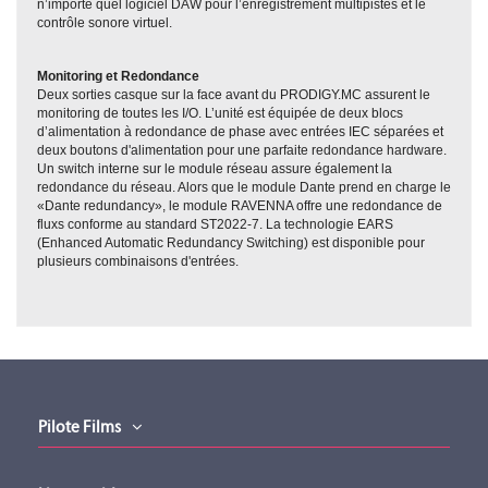
n’importe quel logiciel DAW pour l’enregistrement multipistes et le
contrôle sonore virtuel.
Monitoring et Redondance
Deux sorties casque sur la face avant du PRODIGY.MC assurent le
monitoring de toutes les I/O. L’unité est équipée de deux blocs
d’alimentation à redondance de phase avec entrées IEC séparées et
deux boutons d'alimentation pour une parfaite redondance hardware.
Un switch interne sur le module réseau assure également la
redondance du réseau. Alors que le module Dante prend en charge le
«Dante redundancy», le module RAVENNA offre une redondance de
fluxs conforme au standard ST2022-7. La technologie EARS
(Enhanced Automatic Redundancy Switching) est disponible pour
plusieurs combinaisons d'entrées.
Brochure gamme prodigy
Gamme
Prodigy
Brochure gamme prodigy (version 25092023)
Type
Processeur Audio
Téléchargement (4.1MB)
Slot A (Audio Network)
x2
Comparatif licences
Comparatif licences (version 24032025)
Slot B (MADI)
x2
AES4.IO
AES4.SRC.IO
Téléchargement (68.8KB)
Slot C (Conversion)
x4
Pilote Films
Options licences
Options licences (version 24032025)