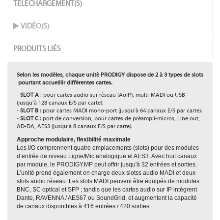
TÉLÉCHARGEMENT(S)
VIDÉO(S)
PRODUITS LIÉS
Selon les modèles, chaque unité PRODIGY dispose de 2 à 3 types de slots
pourtant accueillir différentes cartes.
-
SLOT A
: pour cartes audio sur réseau (AoIP), multi-MADI ou USB
(jusqu’à 128 canaux E/S par carte).
-
SLOT B
: pour cartes MADI mono-port (jusqu’à 64 canaux E/S par carte).
-
SLOT C
: port de conversion, pour cartes de préampli-micros, Line out,
AD-DA, AES3 (jusqu’à 8 canaux E/S par carte).
Approche modulaire, flexibilité maximale
Les I/O comprennent quatre emplacements (slots) pour des modules
d’entrée de niveau Ligne/Mic analogique et AES3. Avec huit canaux
par module, le PRODIGY.MP peut offrir jusqu'à 32 entrées et sorties.
L’unité prend également en charge deux slotss audio MADI et deux
slots audio réseau. Les slots MADI peuvent être équipés de modules
BNC, SC optical et SFP ; tandis que les cartes audio sur IP intègrent
Dante, RAVENNA / AES67 ou SoundGrid, et augmentent la capacité
de canaux disponibles à 416 entrées / 420 sorties..