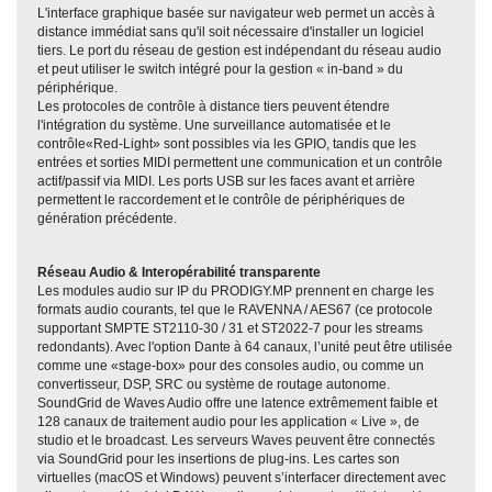
L'interface graphique basée sur navigateur web permet un accès à
distance immédiat sans qu'il soit nécessaire d'installer un logiciel
tiers. Le port du réseau de gestion est indépendant du réseau audio
et peut utiliser le switch intégré pour la gestion « in-band » du
périphérique.
Les protocoles de contrôle à distance tiers peuvent étendre
l'intégration du système. Une surveillance automatisée et le
contrôle«Red-Light» sont possibles via les GPIO, tandis que les
entrées et sorties MIDI permettent une communication et un contrôle
actif/passif via MIDI. Les ports USB sur les faces avant et arrière
permettent le raccordement et le contrôle de périphériques de
génération précédente.
Réseau Audio & Interopérabilité transparente
Les modules audio sur IP du PRODIGY.MP prennent en charge les
formats audio courants, tel que le RAVENNA / AES67 (ce protocole
supportant SMPTE ST2110-30 / 31 et ST2022-7 pour les streams
redondants). Avec l'option Dante à 64 canaux, l’unité peut être utilisée
comme une «stage-box» pour des consoles audio, ou comme un
convertisseur, DSP, SRC ou système de routage autonome.
SoundGrid de Waves Audio offre une latence extrêmement faible et
128 canaux de traitement audio pour les application « Live », de
studio et le broadcast. Les serveurs Waves peuvent être connectés
via SoundGrid pour les insertions de plug-ins. Les cartes son
virtuelles (macOS et Windows) peuvent s’interfacer directement avec