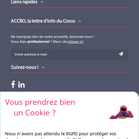
DIRECTOUT
DIRECTOUT
Liens rapides
Téléchargement (91.26KB)
TECHNOLOGIES
TECHNOLOGIES
AES4.IO
AES4.SRC.IO
ACCRO, la lettre d'info du Croco
Ne manquez rien de notre actualité, abonnez-vous !
Vous êtes
professionnel
? Merci de
cliquer ici
Suivez-nous !
AN8.I
AN8.IO
Paiements acceptés
Vous prendrez bien
DIRECTOUT
DIRECTOUT
TECHNOLOGIES
TECHNOLOGIES
un Cookie ?
AN8.I
AN8.IO
Pour vos règlements par CB, merci de nous contacter
Nous n'avons pas attendu le RGPD pour protéger vos