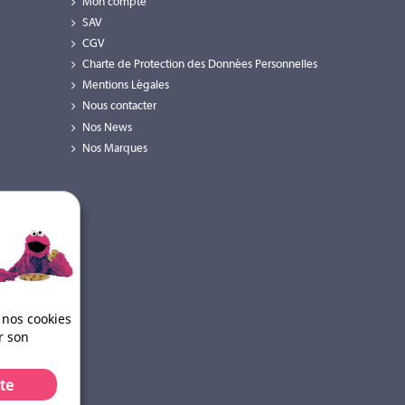
Mon compte
SAV
CGV
Charte de Protection des Données Personnelles
Mentions Légales
Nous contacter
Nos News
Nos Marques
room de San Clemente. Conçue pour compléter la Sonance Design Gallery, cet en
aginer les possibilités offertes par des produits alliant performances et design.
 nos cookies
r son
te