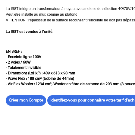
La IS8T intègre un transformateur à noyau avec molette de sélection 4Ω/70V/100
Peut être installé au mur, comme au plafond.
ATTENTION :
l'épaisseur de la surface recouvrant l'enceinte ne doit pas dépass
La IS8T est vendue à l'unité.
EN BREF :
- Enceinte ligne 100V
- 2 voies / 60W
- Totalement invisible
- Dimensions (LxHxP) : 409 x 613 x 98 mm
- Wave Flex : 188 cm² (bobine de 44mm)
- Air Flex Woofer : 1234 cm², Woofer en fibre de carbone de 203 mm (8 pouce
Créer mon Compte
Identifiez-vous pour connaître votre tarif d'ach