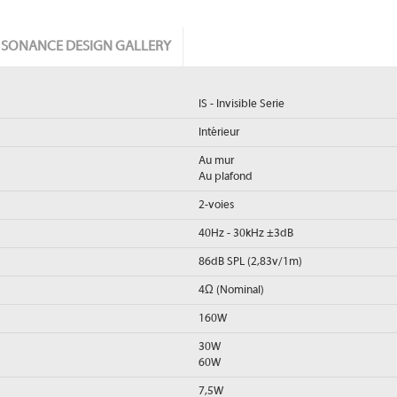
SONANCE DESIGN GALLERY
IS - Invisible Serie
Intérieur
Au mur
Au plafond
2-voies
40Hz - 30kHz ±3dB
86dB SPL (2,83v/1m)
4Ω (Nominal)
160W
30W
60W
7,5W