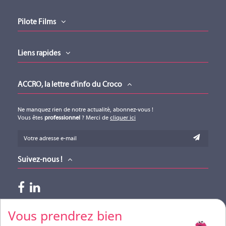
d'installations sont présentées, avec informations complémentaires sur
Fiche produit (version 01012017)
les produits utilisés.
Téléchargement (1.55MB)
Pilote Films
Liens rapides
ACCRO, la lettre d'info du Croco
Ne manquez rien de notre actualité, abonnez-vous !
Vous êtes
professionnel
? Merci de
cliquer ici
Suivez-nous !
Paiements acceptés
Vous prendrez bien