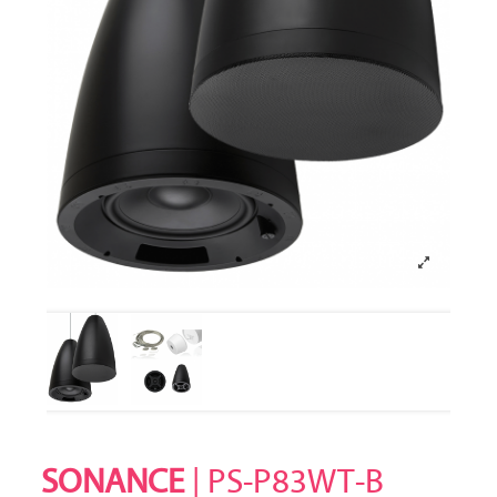
SONANCE
| PS-P83WT-B