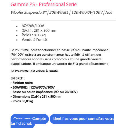
Gamme PS - Professional Serie
Woofer Suspendu 8'' | 200W@8Ω | 120W@70V/100V | Noir
8Ω/70V/100V
(ØxH) : 281 x 500mm
Poids : 8,03 kg
Vendu à l'unité
Le PS-P83WT peut fonctionner en basse (8Ω) ou haute impédance
(70/100V) grâce à un transformateur haute fidélité offrant des
performances sonores sans compromis et une grande variété
d'applications. Il embarque un woofer de 8" à grand débattement.
Le PS-P83WT est vendu à l'unité.
EN BREF :
- Finition noire
- 200W@8Ω | 120W@70V/100V
- Basse ou haute impédance (8Ω ou 70/100V)
- Dimensions (ØxH) : 281 x 500mm
- Poids : 8,03kg
Créer mon Compte
Identifiez-vous pour connaître votre
tarif d'achat.