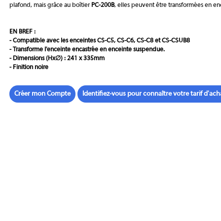
plafond, mais grâce au boîtier
PC-200B
, elles peuvent être transformées en en
EN BREF :
- Compatible avec les enceintes CS-C5, CS-C6, CS-C8 et CS-CSUB8
- Transforme l'enceinte encastrée en enceinte suspendue.
- Dimensions (Hx
∅
) : 241 x 335mm
- Finition noire
Créer mon Compte
Identifiez-vous pour connaître votre tarif d'ach