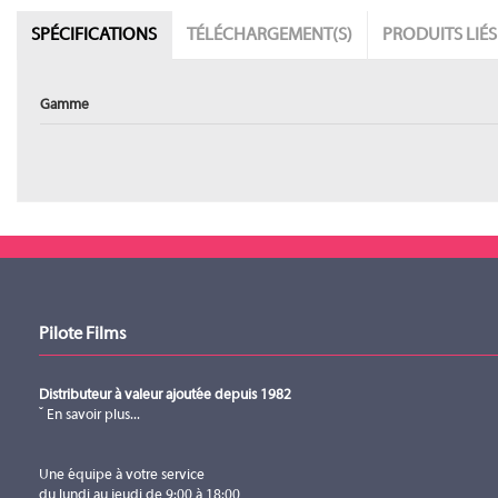
SPÉCIFICATIONS
TÉLÉCHARGEMENT(S)
PRODUITS LIÉS
Gamme
Manuel utilisateur
Manuel utilisateur (version 01032026)
Téléchargement (970.92KB)
Catalogue
CS-C5B
CS-C6B
Catalogue (version 01022026)
Téléchargement (10.73MB)
Pilote Films
CLOUD
CLOUD
Distributeur à valeur ajoutée depuis 1982
En savoir plus...
CS-C5B
CS-C6B
Une équipe à votre service
du lundi au jeudi de 9:00 à 18:00