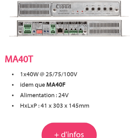
MA40T
1x40W @ 25/75/100V
idem que
MA40F
Alimentation : 24V
HxLxP : 41 x 303 x 145mm
+ d'infos