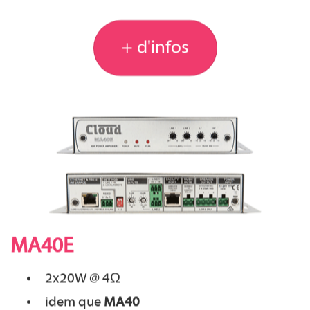
+ d'infos
MA40E
2x20W @ 4Ω
idem que
MA40