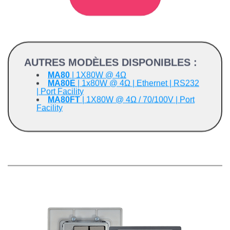
AUTRES MODÈLES DISPONIBLES :
MA80
| 1X80W @ 4Ω
MA80E
| 1x80W @ 4Ω | Ethernet | RS232
| Port Facility
MA80FT
| 1X80W @ 4Ω / 70/100V | Port
Facility