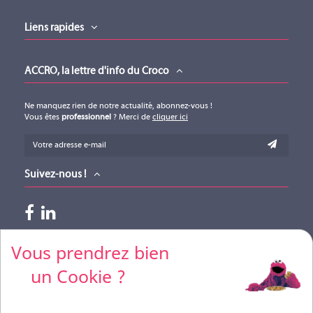
Liens rapides
ACCRO, la lettre d'info du Croco
Ne manquez rien de notre actualité, abonnez-vous !
Vous êtes
professionnel
? Merci de
cliquer ici
Suivez-nous !
Paiements acceptés
Vous prendrez bien
un Cookie ?
Pour vos règlements par CB, merci de nous contacter